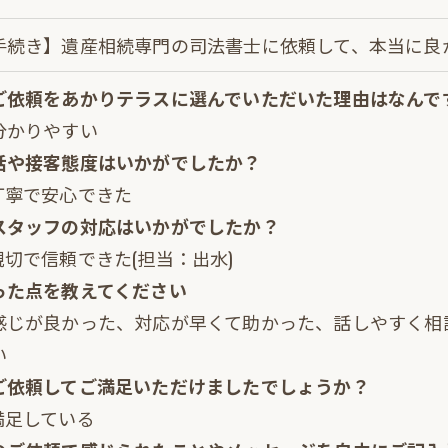
手続き】遺産相続専門の司法書士に依頼して、本当に良
において、個人情報を外部に委託する場合があります。
契約等の措置をとり、適切な監督を行います。
ご依頼をあかりテラスに選んでいただいた理由はなんで
分かりやすい
話や接客態度はいかがでしたか？
いよう、適切に安全管理対策を実施します。
丁寧で安心できた
スタッフの対応はいかがでしたか？
結果＞
親切で信頼できた(担当：出水)
応した当社のサービスをご提供できない場合がございま
った点を教えてください
感じが良かった、対応が早くて助かった、話しやすく相
の手続について＞
い
･削除・利用停止の手続を定めさせて頂いております。
ご依頼してご満足いただけましたでしょうか？
て頂きます。
満足している
具体的手続きにつきましては、お電話でお問合せ下さい