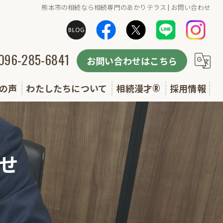
熊本市の相続なら相続専門のあかりテラス | お問い合わせ
096-285-6841
お問い合わせはこちら
の声
わたしたちについて
相続漫才®
採用情報
選ばれる理由
無料セミナー実施予定(相続漫才・終活講座)
よくある質問
せ