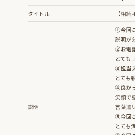
＜個人情報の委託について＞
タイトル
【相続
当社では、利用目的の達成に必要な範囲
これらの委託先に対しては個人情報保護
①今回
説明が
＜個人情報の安全管理＞
②お電
当社では、個人情報の漏洩等がなされな
とても
③担当
＜個人情報を与えなかった場合に生じる
とても
必要な情報を頂けない場合は、それに対
④良か
笑顔で
＜個人情報の開示･訂正・削除･利用停止
説明
言葉遣
当社では、お客様の個人情報の開示･訂正
⑤今回
ご本人である事を確認のうえ、対応させ
とても
個人情報の開示･訂正･削除・利用停止の