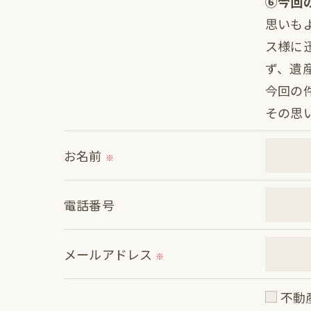
⑥今回
思いも
ス様に
ず、遺
今回の
その思
お名前
※
電話番号
メールアドレス
※
不動