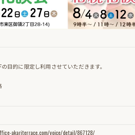
下の目的に限定し利用させていただきます。
絡
法令に定められた場合を除き、
とはいたしません。
office-akariterrace.com/voice/detail/867128/