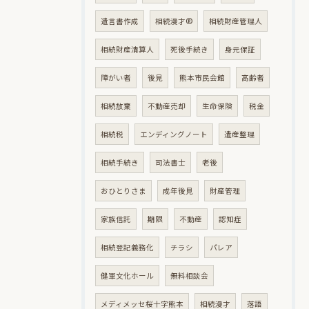
遺言書作成
相続漫才®
相続財産管理人
相続財産清算人
死後手続き
身元保証
障がい者
後見
熊本市民会館
高齢者
相続放棄
不動産売却
生命保険
税金
相続税
エンディングノート
遺産整理
相続手続き
司法書士
老後
おひとりさま
成年後見
財産管理
家族信託
期限
不動産
認知症
相続登記義務化
チラシ
パレア
健軍文化ホール
無料相談会
メディメッセ桜十字熊本
相続漫才
落語