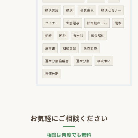
終活落語
終活
任意後見
終活セミナー
セミナー
生前贈与
熊本城ホール
熊本
相続
節税
贈与税
預金解約
遺言書
相続登記
名義変更
遺産分割協議書
遺産分割
相続争い
換価分割
お気軽にご相談ください
相談は何度でも無料