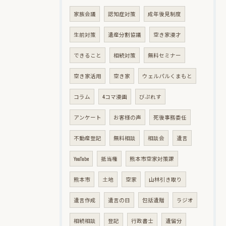
家族会議
認知症対策
成年後見制度
生前対策
遺産分割協議
空き家漫才
できること
相続対策
無料セミナー
空き家活用
空き家
ウェルパルくまもと
コラム
4コマ漫画
びぷれす
アンケート
お客様の声
死後事務委任
不動産登記
無料相談
相談会
遺言
YouTube
抵当権
熊本市空家対策課
熊本市
土地
空家
山林引き取り
遺言作成
遺言の日
包括遺贈
ラジオ
相続相談
登記
行政書士
遺留分