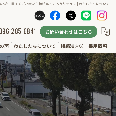
の相続に関するご相談なら相続専門のあかりテラス | わたしたちについて
096-285-6841
お問い合わせはこちら
の声
わたしたちについて
相続漫才®
採用情報
選ばれる理由
無料セミナー実施予定(相続漫才・終活講座)
よくある質問