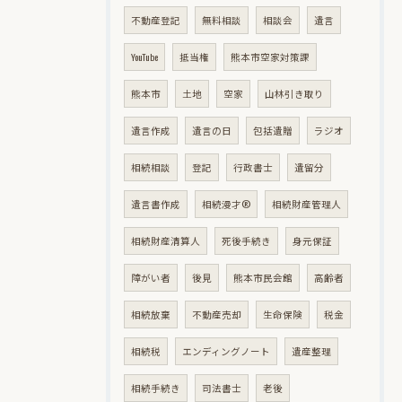
不動産登記
無料相談
相談会
遺言
YouTube
抵当権
熊本市空家対策課
熊本市
土地
空家
山林引き取り
遺言作成
遺言の日
包括遺贈
ラジオ
相続相談
登記
行政書士
遺留分
遺言書作成
相続漫才®
相続財産管理人
相続財産清算人
死後手続き
身元保証
障がい者
後見
熊本市民会館
高齢者
相続放棄
不動産売却
生命保険
税金
相続税
エンディングノート
遺産整理
相続手続き
司法書士
老後