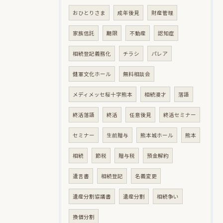
おひとりさま
成年後見
財産管理
家族信託
期限
不動産
認知症
相続登記義務化
チラシ
パレア
健軍文化ホール
無料相談会
メディメッセ桜十字熊本
相続漫才
落語
終活落語
終活
任意後見
終活セミナー
セミナー
生前贈与
熊本城ホール
熊本
相続
節税
贈与税
預金解約
遺言書
相続登記
名義変更
遺産分割協議書
遺産分割
相続争い
換価分割