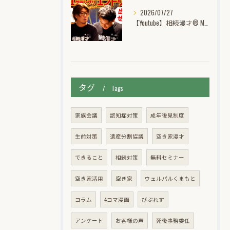
2026/07/27
【Youtube】相続漫才® M-1グランプリ挑戦記動画公開中！
タグ
Tags
家族会議
認知症対策
成年後見制度
生前対策
遺産分割協議
空き家漫才
できること
相続対策
無料セミナー
空き家活用
空き家
ウェルパルくまもと
コラム
4コマ漫画
びぷれす
アンケート
お客様の声
死後事務委任