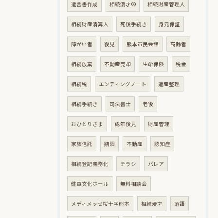
遺言書作成
相続漫才®
相続財産管理人
相続財産清算人
死後手続き
身元保証
障がい者
後見
熊本市民会館
高齢者
相続放棄
不動産売却
生命保険
税金
相続税
エンディングノート
遺産整理
相続手続き
司法書士
老後
おひとりさま
成年後見
財産管理
家族信託
期限
不動産
認知症
相続登記義務化
チラシ
パレア
健軍文化ホール
無料相談会
メディメッセ桜十字熊本
相続漫才
落語