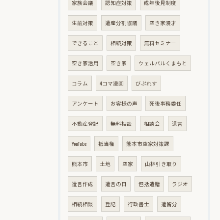
家族会議
認知症対策
成年後見制度
生前対策
遺産分割協議
空き家漫才
できること
相続対策
無料セミナー
空き家活用
空き家
ウェルパルくまもと
コラム
4コマ漫画
びぷれす
アンケート
お客様の声
死後事務委任
不動産登記
無料相談
相談会
遺言
YouTube
抵当権
熊本市空家対策課
熊本市
土地
空家
山林引き取り
遺言作成
遺言の日
包括遺贈
ラジオ
相続相談
登記
行政書士
遺留分