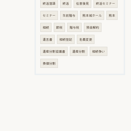
終活落語
終活
任意後見
終活セミナー
セミナー
生前贈与
熊本城ホール
熊本
相続
節税
贈与税
預金解約
遺言書
相続登記
名義変更
遺産分割協議書
遺産分割
相続争い
換価分割