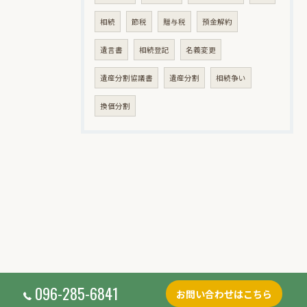
相続
節税
贈与税
預金解約
遺言書
相続登記
名義変更
遺産分割協議書
遺産分割
相続争い
換価分割
096-285-6841
お問い合わせはこちら