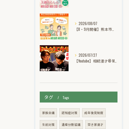
2026/08/07
【8・9月開催】熊本市東区御領｜ほほ笑み相続個別無料相談会
2026/07/27
【Youtube】相続漫才® M-1グランプリ挑戦記動画公開中！
タグ
Tags
家族会議
認知症対策
成年後見制度
生前対策
遺産分割協議
空き家漫才