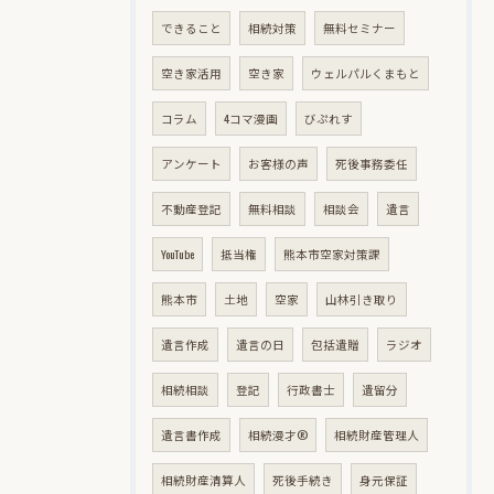
できること
相続対策
無料セミナー
空き家活用
空き家
ウェルパルくまもと
コラム
4コマ漫画
びぷれす
アンケート
お客様の声
死後事務委任
不動産登記
無料相談
相談会
遺言
YouTube
抵当権
熊本市空家対策課
熊本市
土地
空家
山林引き取り
遺言作成
遺言の日
包括遺贈
ラジオ
相続相談
登記
行政書士
遺留分
遺言書作成
相続漫才®
相続財産管理人
相続財産清算人
死後手続き
身元保証