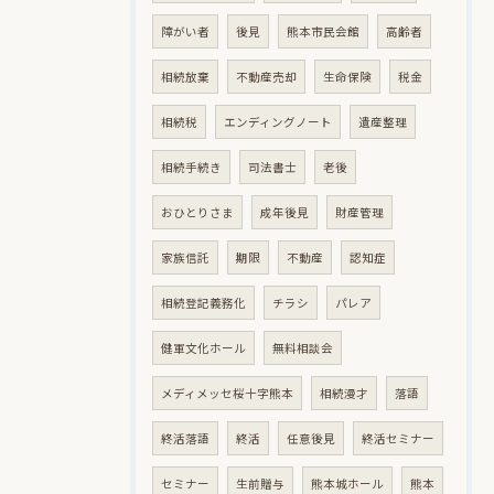
障がい者
後見
熊本市民会館
高齢者
相続放棄
不動産売却
生命保険
税金
相続税
エンディングノート
遺産整理
相続手続き
司法書士
老後
おひとりさま
成年後見
財産管理
家族信託
期限
不動産
認知症
相続登記義務化
チラシ
パレア
健軍文化ホール
無料相談会
メディメッセ桜十字熊本
相続漫才
落語
終活落語
終活
任意後見
終活セミナー
セミナー
生前贈与
熊本城ホール
熊本