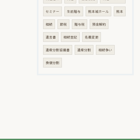
セミナー
生前贈与
熊本城ホール
熊本
相続
節税
贈与税
預金解約
遺言書
相続登記
名義変更
遺産分割協議書
遺産分割
相続争い
換価分割