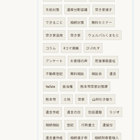
生前対策
遺産分割協議
空き家漫才
できること
相続対策
無料セミナー
空き家活用
空き家
ウェルパルくまもと
コラム
4コマ漫画
びぷれす
アンケート
お客様の声
死後事務委任
不動産登記
無料相談
相談会
遺言
YouTube
抵当権
熊本市空家対策課
熊本市
土地
空家
山林引き取り
遺言作成
遺言の日
包括遺贈
ラジオ
相続相談
登記
行政書士
遺留分
遺言書作成
相続漫才®
相続財産管理人