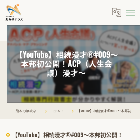
【YouTube】相続漫才®#009～
本邦初公開！ACP（人生会
議）漫才～
熊本の相続ならあかりテラス
コラム・相談会情報
【YouTube】相続漫才®#009～本邦初公開！ACP（人生会議）漫才～
【YouTube】相続漫才®#009～本邦初公開！