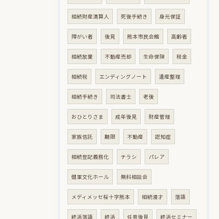
相続財産清算人
死後手続き
身元保証
障がい者
後見
熊本市民会館
高齢者
相続放棄
不動産売却
生命保険
税金
相続税
エンディングノート
遺産整理
相続手続き
司法書士
老後
おひとりさま
成年後見
財産管理
家族信託
期限
不動産
認知症
相続登記義務化
チラシ
パレア
健軍文化ホール
無料相談会
メディメッセ桜十字熊本
相続漫才
落語
終活落語
終活
任意後見
終活セミナー