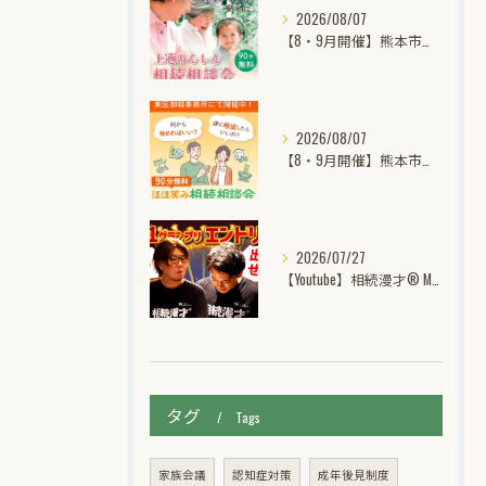
2026/08/07
【8・9月開催】熊本市中央区上通｜あんしん相続個別無料相談会
2026/08/07
【8・9月開催】熊本市東区御領｜ほほ笑み相続個別無料相談会
2026/07/27
【Youtube】相続漫才® M-1グランプリ挑戦記動画公開中！
タグ
Tags
家族会議
認知症対策
成年後見制度