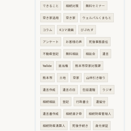
できること
相続対策
無料セミナー
空き家活用
空き家
ウェルパルくまもと
コラム
4コマ漫画
びぷれす
アンケート
お客様の声
死後事務委任
不動産登記
無料相談
相談会
遺言
YouTube
抵当権
熊本市空家対策課
熊本市
土地
空家
山林引き取り
遺言作成
遺言の日
包括遺贈
ラジオ
相続相談
登記
行政書士
遺留分
遺言書作成
相続漫才®
相続財産管理人
相続財産清算人
死後手続き
身元保証