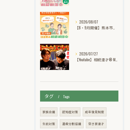
2026/08/07
【8・9月開催】熊本市東区御領｜ほほ笑み相続個別無料相談会
2026/07/27
【Youtube】相続漫才® M-1グランプリ挑戦記動画公開中！
タグ
Tags
家族会議
認知症対策
成年後見制度
生前対策
遺産分割協議
空き家漫才