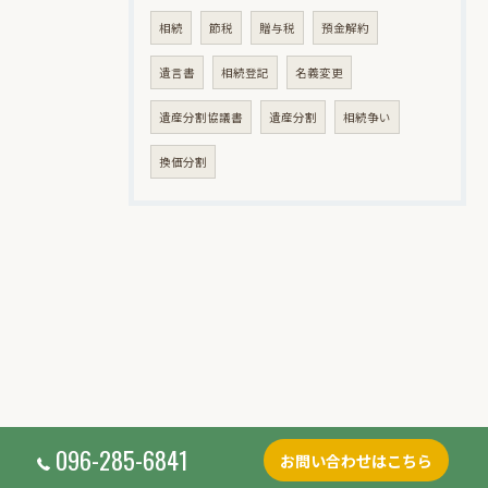
相続
節税
贈与税
預金解約
遺言書
相続登記
名義変更
遺産分割協議書
遺産分割
相続争い
換価分割
096-285-6841
お問い合わせはこちら