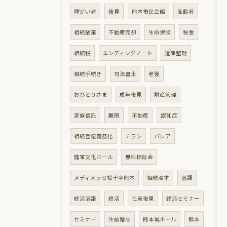
障がい者
後見
熊本市民会館
高齢者
相続放棄
不動産売却
生命保険
税金
相続税
エンディングノート
遺産整理
相続手続き
司法書士
老後
おひとりさま
成年後見
財産管理
家族信託
期限
不動産
認知症
相続登記義務化
チラシ
パレア
健軍文化ホール
無料相談会
メディメッセ桜十字熊本
相続漫才
落語
終活落語
終活
任意後見
終活セミナー
セミナー
生前贈与
熊本城ホール
熊本