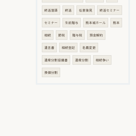
終活落語
終活
任意後見
終活セミナー
セミナー
生前贈与
熊本城ホール
熊本
相続
節税
贈与税
預金解約
遺言書
相続登記
名義変更
遺産分割協議書
遺産分割
相続争い
換価分割