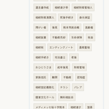
遺言書作成
相続漫才®
相続財産管理人
相続財産清算人
死後手続き
身元保証
障がい者
後見
熊本市民会館
高齢者
相続放棄
不動産売却
生命保険
税金
相続税
エンディングノート
遺産整理
相続手続き
司法書士
老後
おひとりさま
成年後見
財産管理
家族信託
期限
不動産
認知症
相続登記義務化
チラシ
パレア
健軍文化ホール
無料相談会
メディメッセ桜十字熊本
相続漫才
落語