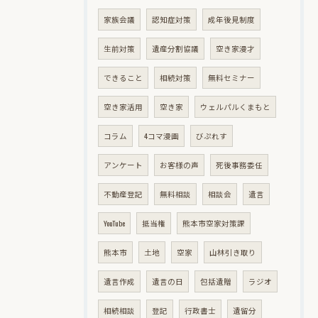
家族会議
認知症対策
成年後見制度
生前対策
遺産分割協議
空き家漫才
できること
相続対策
無料セミナー
空き家活用
空き家
ウェルパルくまもと
コラム
4コマ漫画
びぷれす
アンケート
お客様の声
死後事務委任
不動産登記
無料相談
相談会
遺言
YouTube
抵当権
熊本市空家対策課
熊本市
土地
空家
山林引き取り
遺言作成
遺言の日
包括遺贈
ラジオ
相続相談
登記
行政書士
遺留分