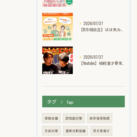
2026/07/27
【8月相談会】ほほ笑み相続個別無料相談会【相続・遺言・空き家・認知症】
2026/07/27
【Youtube】相続漫才® M-1グランプリ挑戦記動画公開中！
タグ
Tags
家族会議
認知症対策
成年後見制度
生前対策
遺産分割協議
空き家漫才