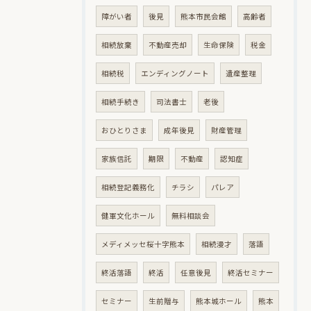
障がい者
後見
熊本市民会館
高齢者
相続放棄
不動産売却
生命保険
税金
相続税
エンディングノート
遺産整理
相続手続き
司法書士
老後
おひとりさま
成年後見
財産管理
家族信託
期限
不動産
認知症
相続登記義務化
チラシ
パレア
健軍文化ホール
無料相談会
メディメッセ桜十字熊本
相続漫才
落語
終活落語
終活
任意後見
終活セミナー
セミナー
生前贈与
熊本城ホール
熊本