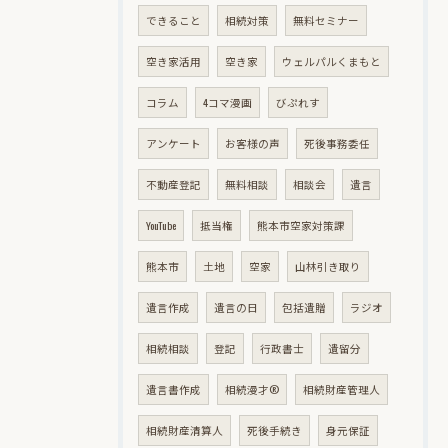
できること
相続対策
無料セミナー
空き家活用
空き家
ウェルパルくまもと
コラム
4コマ漫画
びぷれす
アンケート
お客様の声
死後事務委任
不動産登記
無料相談
相談会
遺言
YouTube
抵当権
熊本市空家対策課
熊本市
土地
空家
山林引き取り
遺言作成
遺言の日
包括遺贈
ラジオ
相続相談
登記
行政書士
遺留分
遺言書作成
相続漫才®
相続財産管理人
相続財産清算人
死後手続き
身元保証