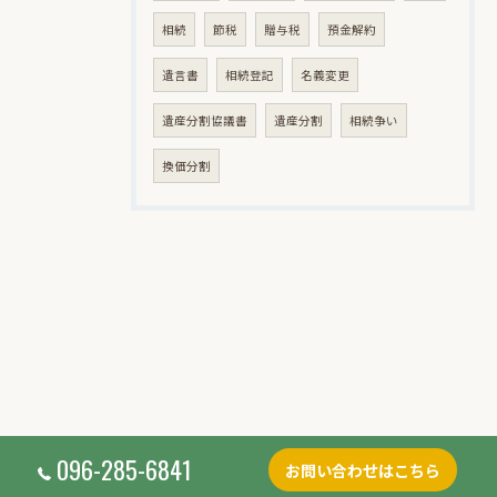
相続
節税
贈与税
預金解約
遺言書
相続登記
名義変更
遺産分割協議書
遺産分割
相続争い
換価分割
096-285-6841
お問い合わせはこちら