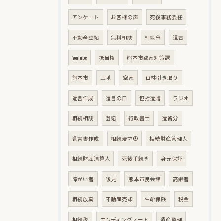
アンケート
お客様の声
死後事務委任
不動産登記
無料相談
相談会
遺言
YouTube
抵当権
熊本市空家対策課
熊本市
土地
空家
山林引き取り
遺言作成
遺言の日
包括遺贈
ラジオ
相続相談
登記
行政書士
遺留分
遺言書作成
相続漫才®
相続財産管理人
相続財産清算人
死後手続き
身元保証
障がい者
後見
熊本市民会館
高齢者
相続放棄
不動産売却
生命保険
税金
相続税
エンディングノート
遺産整理