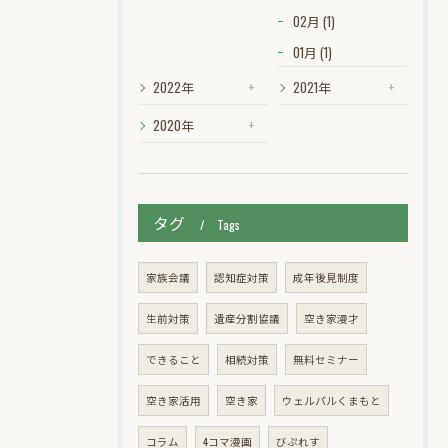
02月 (1)
01月 (1)
2022年
2021年
2020年
タグ
Tags
家族会議
認知症対策
成年後見制度
生前対策
遺産分割協議
空き家漫才
できること
相続対策
無料セミナー
空き家活用
空き家
ウェルパルくまもと
コラム
4コマ漫画
びぷれす