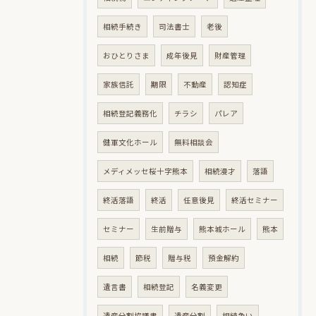
相続手続き
司法書士
老後
おひとりさま
成年後見
財産管理
家族信託
期限
不動産
認知症
相続登記義務化
チラシ
パレア
健軍文化ホール
無料相談会
メディメッセ桜十字熊本
相続漫才
落語
終活落語
終活
任意後見
終活セミナー
セミナー
生前贈与
熊本城ホール
熊本
相続
節税
贈与税
預金解約
遺言書
相続登記
名義変更
遺産分割協議書
遺産分割
相続争い