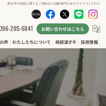
熊本市の相続に関するご相談なら相続専門のあかりテラス | ブログ
096-285-6841
お問い合わせはこちら
の声
わたしたちについて
相続漫才®
採用情報
選ばれる理由
無料セミナー実施予定(相続漫才・終活講座)
よくある質問