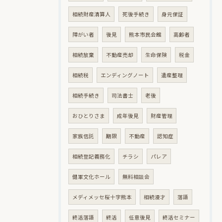
相続財産清算人
死後手続き
身元保証
障がい者
後見
熊本市民会館
高齢者
相続放棄
不動産売却
生命保険
税金
相続税
エンディングノート
遺産整理
相続手続き
司法書士
老後
おひとりさま
成年後見
財産管理
家族信託
期限
不動産
認知症
相続登記義務化
チラシ
パレア
健軍文化ホール
無料相談会
メディメッセ桜十字熊本
相続漫才
落語
終活落語
終活
任意後見
終活セミナー