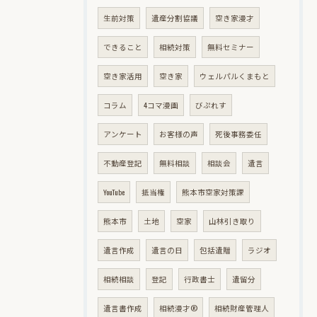
生前対策
遺産分割協議
空き家漫才
できること
相続対策
無料セミナー
空き家活用
空き家
ウェルパルくまもと
コラム
4コマ漫画
びぷれす
アンケート
お客様の声
死後事務委任
不動産登記
無料相談
相談会
遺言
YouTube
抵当権
熊本市空家対策課
熊本市
土地
空家
山林引き取り
遺言作成
遺言の日
包括遺贈
ラジオ
相続相談
登記
行政書士
遺留分
遺言書作成
相続漫才®
相続財産管理人